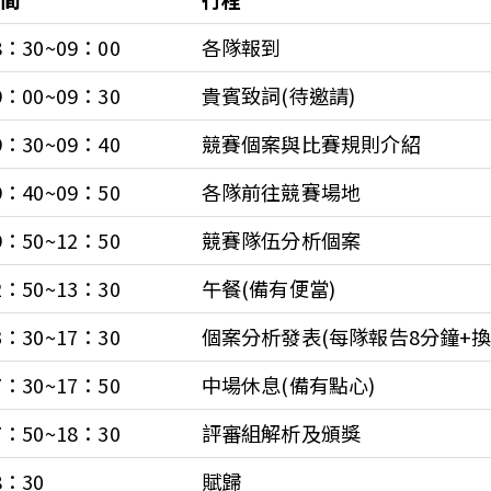
8：30~09：00
各隊報到
9：00~09：30
貴賓致詞(待邀請)
9：30~09：40
競賽個案與比賽規則介紹
9：40~09：50
各隊前往競賽場地
9：50~12：50
競賽隊伍分析個案
2：50~13：30
午餐(備有便當)
3：30~17：30
個案分析發表(每隊報告8分鐘+換
7：30~17：50
中場休息(備有點心)
7：50~18：30
評審組解析及頒獎
8：30
賦歸