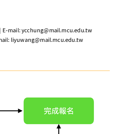
ail: ycchung@mail.mcu.edu.tw
: liyuwang@mail.mcu.edu.tw